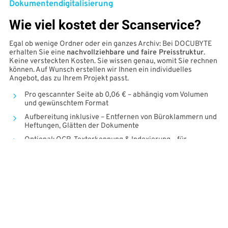
Dokumentendigitalisierung
Wie viel kostet der Scanservice?
Egal ob wenige Ordner oder ein ganzes Archiv: Bei DOCUBYTE
erhalten Sie eine
nachvollziehbare und faire Preisstruktur
.
Keine versteckten Kosten. Sie wissen genau, womit Sie rechnen
können. Auf Wunsch erstellen wir Ihnen ein individuelles
Angebot, das zu Ihrem Projekt passt.
Pro gescannter Seite ab 0,06 € – abhängig vom Volumen
und gewünschtem Format
Aufbereitung inklusive – Entfernen von Büroklammern und
Heftungen, Glätten der Dokumente
Optional: OCR-Texterkennung & Indexierung – für
durchsuchbare und strukturierte Dateien
Lieber ein persönliches Beratungsgespräch?
Formular überspringen
Angebotsrechner