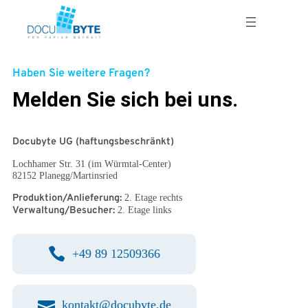
Zum
Inhalt
springen
Haben Sie weitere Fragen?
M
elden Sie sich bei uns.
Docubyte UG (haftungsbeschränkt)
Lochhamer Str. 31 (im Würmtal-Center)
82152 Planegg/Martinsried
Produktion/Anlieferung:
2. Etage rechts
Verwaltung/Besucher:
2. Etage links
+49 89 12509366
kontakt@docubyte.de