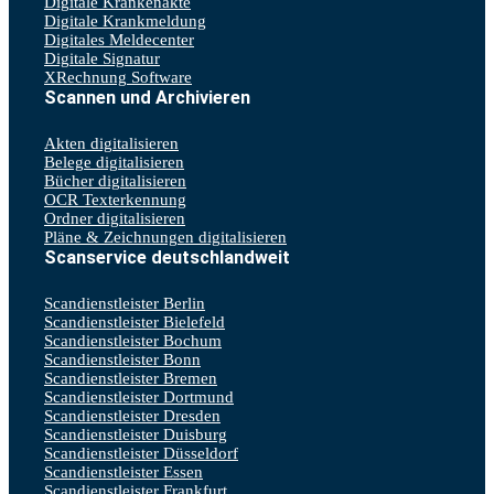
Digitale Krankenakte
Digitale Krankmeldung
Digitales Meldecenter
Digitale Signatur
XRechnung Software
Scannen und Archivieren
Akten digitalisieren
Belege digitalisieren
Bücher digitalisieren
OCR Texterkennung
Ordner digitalisieren
Pläne & Zeichnungen digitalisieren
Scanservice deutschlandweit
Scandienstleister Berlin
Scandienstleister Bielefeld
Scandienstleister Bochum
Scandienstleister Bonn
Scandienstleister Bremen
Scandienstleister Dortmund
Scandienstleister Dresden
Scandienstleister Duisburg
Scandienstleister Düsseldorf
Scandienstleister Essen
Scandienstleister Frankfurt