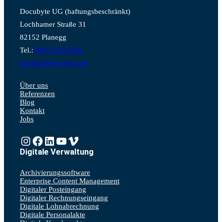
Docubyte UG (haftungsbeschränkt)
Lochhamer Straße 31
82152 Planegg
Tel.:
089 1250 9366
kontakt@docubyte.de
Über uns
Referenzen
Blog
Kontakt
Jobs
Instagram
https://www.facebook.com/Vonpapierbefreit
LinkedIn
YouTube
Vimeo
Digitale Verwaltung
Archivierungssoftware
Enterprise Content Management
Digitaler Posteingang
Digitaler Rechnungseingang
Digitale Lohnabrechnung
Digitale Personalakte