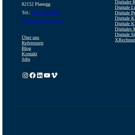
Digitaler
82152 Planegg
Digitale 
Tel.:
089 1250 9366
Digitale P
Digitale 
kontakt@docubyte.de
Digitale 
Digitales 
Digitale S
Über uns
XRechnun
Referenzen
Blog
Kontakt
Jobs
Instagram
https://www.facebook.com/Vonpapierbefreit
LinkedIn
YouTube
Vimeo