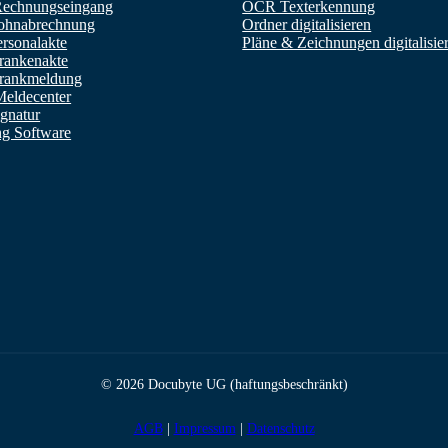
 Rechnungseingang
OCR Texterkennung
Lohnabrechnung
Ordner digitalisieren
ersonalakte
Pläne & Zeichnungen digitalisie
Krankenakte
Krankmeldung
Meldecenter
ignatur
g Software
© 2026 Docubyte UG (haftungsbeschränkt)
AGB
|
Impressum
|
Datenschutz