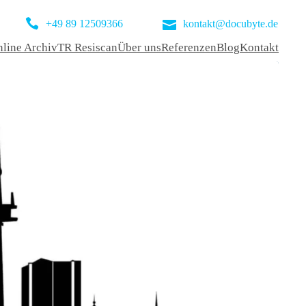
+49 89 12509366
kontakt@docubyte.de
line Archiv
TR Resiscan
Über uns
Referenzen
Blog
Kontakt