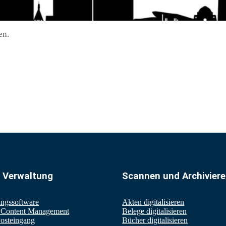
en.
e Verwaltung
Scannen und Archivier
ungssoftware
Akten digitalisieren
e Content Management
Belege digitalisieren
Posteingang
Bücher digitalisieren