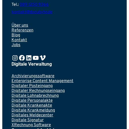
Tel.:
089 1250 9366
kontakt@docubyte.de
Über uns
Referenzen
Blog
Kontakt
Jobs
Instagram
https://www.facebook.com/Vonpapierbefreit
LinkedIn
YouTube
Vimeo
Digitale Verwaltung
Archivierungssoftware
Enterprise Content Management
Digitaler Posteingang
Digitaler Rechnungseingang
Digitale Lohnabrechnung
Digitale Personalakte
Digitale Krankenakte
Digitale Krankmeldung
Digitales Meldecenter
Digitale Signatur
XRechnung Software